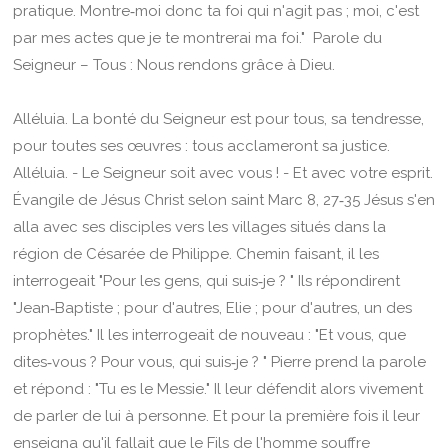
pratique. Montre‑moi donc ta foi qui n'agit pas ; moi, c'est
par mes actes que je te montrerai ma foi." Parole du
Seigneur – Tous : Nous rendons grâce à Dieu.
Alléluia. La bonté du Seigneur est pour tous, sa tendresse,
pour toutes ses œuvres : tous acclameront sa justice.
Alléluia. - Le Seigneur soit avec vous ! - Et avec votre esprit.
Évangile de Jésus Christ selon saint Marc 8, 27‑35 Jésus s'en
alla avec ses disciples vers les vil­lages situés dans la
région de Césarée de Philippe. Chemin faisant, il les
interrogeait "Pour les gens, qui suis‑je ? " Ils répondirent
"Jean‑Baptiste ; pour d'autres, Elie ; pour d'autres, un des
prophètes." Il les interrogeait de nouveau : "Et vous, que
dites‑vous ? Pour vous, qui suis‑je ? " Pierre prend la parole
et répond : "Tu es le Messie." Il leur défendit alors vivement
de parler de lui à personne. Et pour la première fois il leur
enseigna qu'il fal­lait que le Fils de l'homme souffre