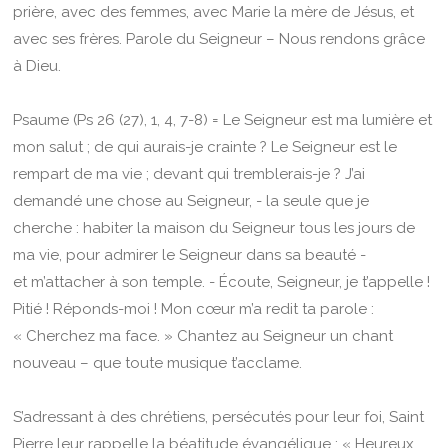
prière, avec des femmes, avec Marie la mère de Jésus, et
avec ses frères. Parole du Seigneur – Nous rendons grâce
à Dieu.
Psaume (Ps 26 (27), 1, 4, 7-8) = Le Seigneur est ma lumière et
mon salut ; de qui aurais-je crainte ? Le Seigneur est le
rempart de ma vie ; devant qui tremblerais-je ? J’ai
demandé une chose au Seigneur, - la seule que je
cherche : habiter la maison du Seigneur tous les jours de
ma vie, pour admirer le Seigneur dans sa beauté -
et m’attacher à son temple. - Écoute, Seigneur, je t’appelle !
Pitié ! Réponds-moi ! Mon cœur m’a redit ta parole :
« Cherchez ma face. » Chantez au Seigneur un chant
nouveau – que toute musique t’acclame.
S’adressant à des chrétiens, persécutés pour leur foi, Saint
Pierre leur rappelle la béatitude évangélique : « Heureux