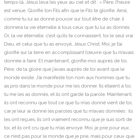
temps-là, Jésus leva les yeux au ciel et dit : « Père, l’heure
est venue. Glorifie ton Fils afin que le Fils te glorifie. Ainsi,
comme tu lui as donné pouvoir sur tout être de chair, il
donnera la vie éternelle à tous ceux que tu lui as donnés.
Or, la vie éternelle, c’est qu’ils te connaissent, toi le seul vrai
Dieu, et celui que tu as envoyé, Jésus Christ. Moi, je t’ai
glorifié sur la terre en accomplissant l’œuvre que tu m’avais
donnée à faire. Et maintenant, glorifie-moi auprès de toi,
Père, de la gloire que j’avais auprès de toi avant que le
monde existe. J’ai manifesté ton nom aux hommes que tu
as pris dans le monde pour me les donner. Ils étaient à toi,
tu me les as donnés, et ils ont gardé ta parole. Maintenant,
ils ont reconnu que tout ce que tu m’as donné vient de toi,
car je leur ai donné les paroles que tu m’avais données : ils
les ont reçues, ils ont vraiment reconnu que je suis sorti de
toi, et ils ont cru que tu m’as envoyé. Moi, je prie pour eux ;
ce n’est pas pour le monde que je prie, mais pour ceux que