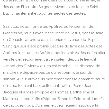
de te reconnaître comme Celui qui nous donne la vie, en
Jésus, ton Fils, notre Seigneur, vivant avec toi et le Saint-
Esprit maintenant et pour les siècles des siècles.
Saint Luc nous montre les Apôtres, au lendemain de
l’Ascension, réunis avec Marie, Mère de Jésus, dans la salle
du Cénacle, attendre dans la prière la venue de l’Esprit
Saint, qui leur a été promis. Lecture du livre des Actes des
Apôtres (1, 12-14) Les Apôtres, après avoir vu Jésus s’en aller
vers le ciel, retournèrent à Jérusalem depuis le lieu-dit
« mont des Oliviers » qui en est proche, – la distance de
marche ne dépasse pas ce qui est permis le jour du
sabbat. À leur arrivée, ils montèrent dans la chambre haute
où ils se tenaient habituellement ; c’était Pierre, Jean,
Jacques et André, Philippe et Thomas, Barthélemy et
Matthieu, Jacques fils d’Alphée, Simon le Zélote, et Jude fils
de Jacques. Tous, d’un même cœur, étaient assidus à la