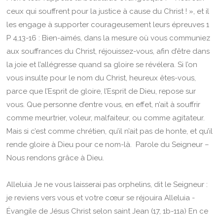
ceux qui souffrent pour la justice à cause du Christ ! », et il
les engage à supporter courageusement leurs épreuves 1
P 4,13-16 : Bien-aimés, dans la mesure où vous communiez
aux souffrances du Christ, réjouissez-vous, afin d’être dans
la joie et l’allégresse quand sa gloire se révélera. Si l’on
vous insulte pour le nom du Christ, heureux êtes-vous,
parce que l’Esprit de gloire, l’Esprit de Dieu, repose sur
vous. Que personne d’entre vous, en effet, n’ait à souffrir
comme meurtrier, voleur, malfaiteur, ou comme agitateur.
Mais si c’est comme chrétien, qu’il n’ait pas de honte, et qu’il
rende gloire à Dieu pour ce nom-là. Parole du Seigneur –
Nous rendons grâce à Dieu.
Alleluia Je ne vous laisserai pas orphelins, dit le Seigneur :
je reviens vers vous et votre cœur se réjouira Alleluia -
Évangile de Jésus Christ selon saint Jean (17, 1b-11a) En ce